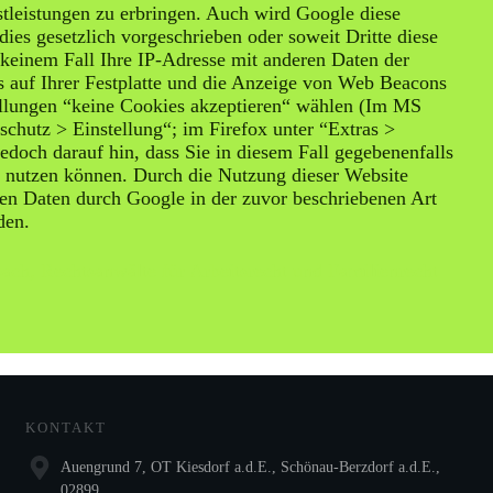
tleistungen zu erbringen. Auch wird Google diese
dies gesetzlich vorgeschrieben oder soweit Dritte diese
keinem Fall Ihre IP-Adresse mit anderen Daten der
 auf Ihrer Festplatte und die Anzeige von Web Beacons
ellungen “keine Cookies akzeptieren“ wählen (Im MS
schutz > Einstellung“; im Firefox unter “Extras >
edoch darauf hin, dass Sie in diesem Fall gegebenenfalls
h nutzen können. Durch die Nutzung dieser Website
nen Daten durch Google in der zuvor beschriebenen Art
den.
ach, Rechtsanwälte für Arbeitsrecht und Familienrecht
KONTAKT
Auengrund 7, OT Kiesdorf a.d.E., Schönau-Berzdorf a.d.E.,
02899