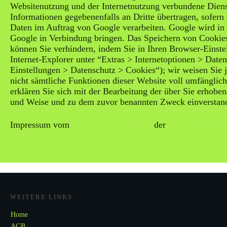
Websitenutzung und der Internetnutzung verbundene Diens
Informationen gegebenenfalls an Dritte übertragen, sofern 
Daten im Auftrag von Google verarbeiten. Google wird in 
Google in Verbindung bringen. Das Speichern von Cookies
können Sie verhindern, indem Sie in Ihren Browser-Einst
Internet-Explorer unter “Extras > Internetoptionen > Daten
Einstellungen > Datenschutz > Cookies“); wir weisen Sie j
nicht sämtliche Funktionen dieser Website voll umfänglic
erklären Sie sich mit der Bearbeitung der über Sie erhobe
und Weise und zu dem zuvor benannten Zweck einverstan
Impressum vom
Impressum Generator
der
Kanzlei Hasselb
WEITERE LINKS
Home
AGB