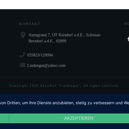
KONTAKT
S
Auengrund 7, OT Kiesdorf a.d.E., Schönau-
Berzdorf a.d.E., 02899
035823/129994
Lindengut@yahoo.com
Copyright
2026
Aktivhof "Lindengut"
, all rights reserved.
von Dritten, um ihre Dienste anzubieten, stetig zu verbessern und
AKZEPTIEREN