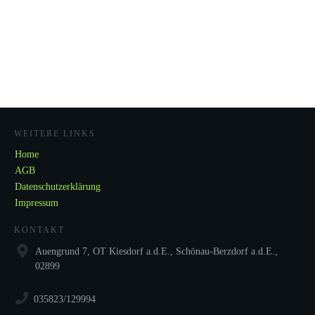
WEITERE LINKS
Home
AGB
Datenschutzerklärung
Impressum
KONTAKT
Auengrund 7, OT Kiesdorf a.d.E., Schönau-Berzdorf a.d.E.,
02899
035823/129994